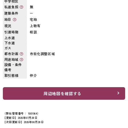
中学校区
私道負担
無
建築条件
ー
地目
宅地
現況
上物有
引渡時期
相談
上水道
下水道
ガス
都市計画
市街化調整区域
用途地域
設備・条件
備考
取引態様
仲介
周辺地図を確認する
（弊社管理番号： 1001964）
【更新日】2026年07月28日
【次回更新日】2026年08月28日