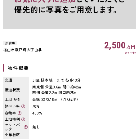
2,500
所在地
万円
福山市瀬戸町大字山北
717.57坪
物件概要
交通
JR山陽本線 まで 徒歩13分
南東側 公道3.6m 間口約42m
接道状況
西側 公道2.2m 間口約25m
土地面積
公簿 2372.16㎡ （717.57坪）
建ぺい率
70%
容積率
400%
土地権利
セットバ
無し
ック
小学校区