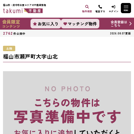
福山市・府中市主要エリアの不動産情報
MENU
物件検索
電話する
ログイン
会員限定
会員登録は
お気に入り
マッチング物件
こちら
コンテンツ
2762
2026.08.07更新
件公開中
土地
福山市瀬戸町大字山北