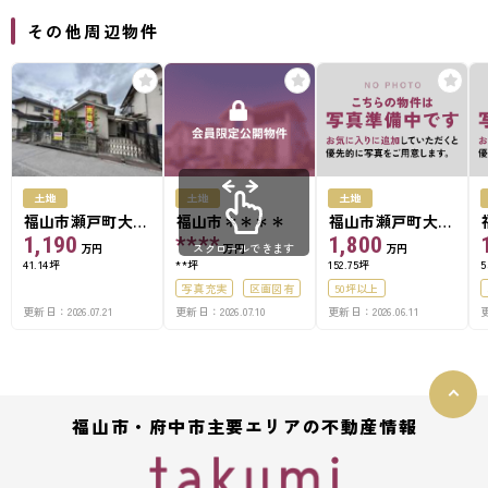
その他周辺物件
土地
土地
土地
福山市瀬戸町大字
福山市＊＊＊＊
福山市瀬戸町大字
山北
山北
1,190
****
1,800
万円
万円
万円
スクロールできます
41.14坪
**坪
152.75坪
5
写真充実
区画図有
50坪以上
更新日：2026.07.21
更新日：2026.07.10
更新日：2026.06.11
更
50坪以上
接道6ｍ以上
福山市・府中市主要エリアの不動産情報