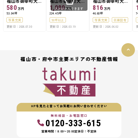
福山市御幸町大字
福山市御幸町大字
福山市御幸町大字
中津原
中津原
森脇
580
1,080
816
万円
万円
万円
スクロールできます
53.04坪
224.45坪
46.60坪
7
写真充実
50坪以上
写真充実
区画図有
更新日：2026.07.30
更新日：2026.03.19
更新日：2026.06.02
更
福山市・府中市主要エリアの不動産情報
HPを見たと言ってお気軽にお問い合わせください
無料相談・お電話窓口
0120-333-615
営業時間：8:00〜20:00
定休日：不定休