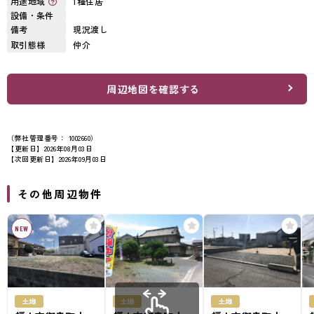
用途地域
1種住居
設備・条件
備考
現況渡し
取引態様
仲介
周辺地図を確認する
（弊社管理番号： 1002660）
【更新日】2026年08月03日
【次回更新日】2026年09月03日
その他周辺物件
NEW
土地
土地
土地