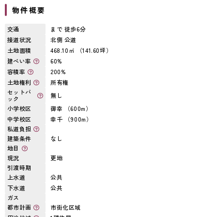
物件概要
交通
まで 徒歩6分
接道状況
北側 公道
土地面積
468.10㎡ （141.60坪）
建ぺい率
60%
容積率
200%
土地権利
所有権
セットバ
無し
ック
小学校区
御幸 （600m）
中学校区
幸千 （900m）
私道負担
建築条件
なし
地目
現況
更地
引渡時期
上水道
公共
下水道
公共
ガス
都市計画
市街化区域