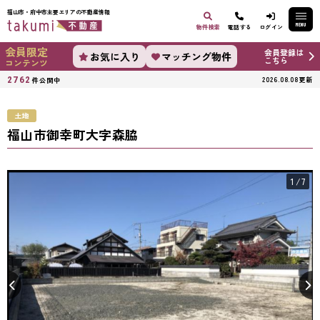
福山市・府中市主要エリアの不動産情報
MENU
物件検索
電話する
ログイン
会員限定
会員登録は
お気に入り
マッチング物件
こちら
コンテンツ
2762
2026.08.08更新
件公開中
土地
福山市御幸町大字森脇
1
/7