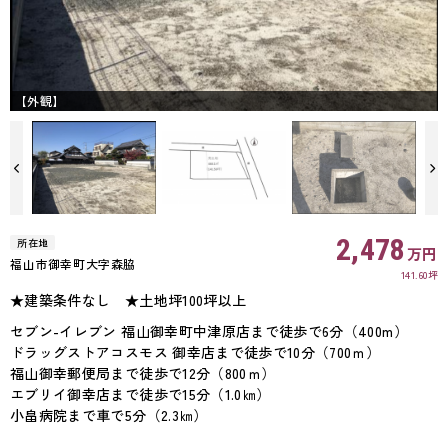
【外観】
2,478
所在地
万円
福山市御幸町大字森脇
141.60坪
★建築条件なし ★土地坪100坪以上
セブン-イレブン 福山御幸町中津原店まで徒歩で6分（400m）
ドラッグストアコスモス 御幸店まで徒歩で10分（700ｍ）
福山御幸郵便局まで徒歩で12分（800ｍ）
エブリイ御幸店まで徒歩で15分（1.0㎞）
小畠病院まで車で5分（2.3㎞）