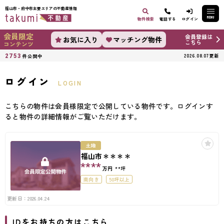
福山市・府中市主要エリアの不動産情報
MENU
物件検索
電話する
ログイン
会員限定
会員登録は
お気に入り
マッチング物件
こちら
コンテンツ
2753
2026.08.07更新
件公開中
ログイン
LOGIN
こちらの物件は会員様限定で公開している物件です。ログインす
ると物件の詳細情報がご覧いただけます。
土地
福山市＊＊＊＊
****
万円
**坪
南向き
50坪以上
更新日：2026.04.24
IDをお持ちの方はこちら