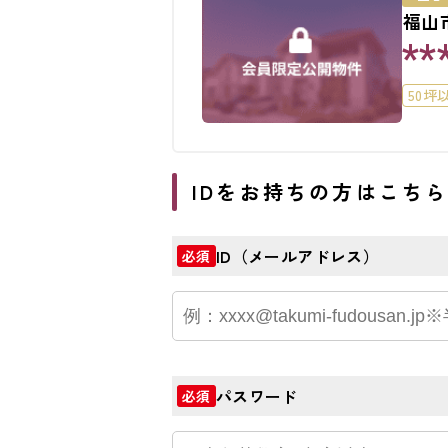
福山
**
50坪
IDをお持ちの方はこち
ID（メールアドレス）
必須
パスワード
必須