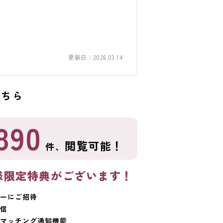
更新日：2026.03.14
こちら
890
閲覧可能！
件、
様限定特典がございます！
ーにご招待
信
マッチング通知機能