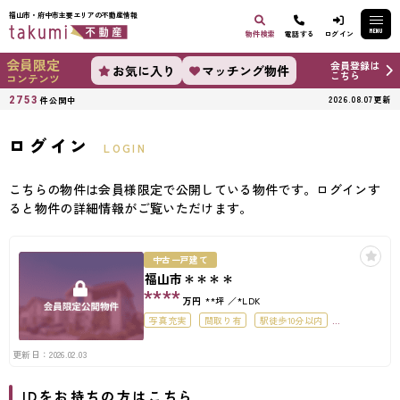
福山市・府中市主要エリアの不動産情報
MENU
物件検索
電話する
ログイン
会員限定
会員登録は
お気に入り
マッチング物件
こちら
コンテンツ
2753
2026.08.07更新
件公開中
ログイン
LOGIN
こちらの物件は会員様限定で公開している物件です。ログインす
ると物件の詳細情報がご覧いただけます。
中古一戸建て
福山市＊＊＊＊
****
万円
**坪
*LDK
写真充実
間取り有
駅徒歩10分以内
ペット可
50坪以上
4LDK以上
更新日：2026.02.03
IDをお持ちの方はこちら