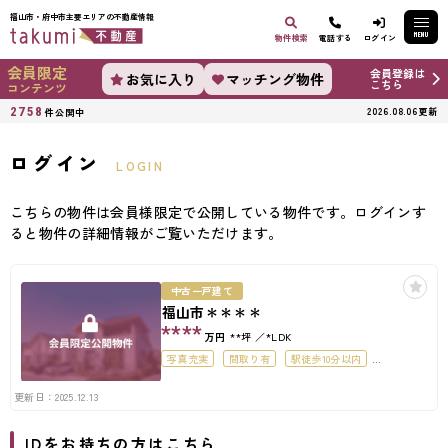
福山市・府中市主要エリアの不動産情報
MENU
物件検索
電話する
ログイン
会員限定
会員登録は
お気に入り
マッチング物件
こちら
コンテンツ
2758
2026.08.06更新
件公開中
ログイン
LOGIN
こちらの物件は会員様限定で公開している物件です。ログインす
ると物件の詳細情報がご覧いただけます。
中古一戸建て
福山市＊＊＊＊
****
万円
**坪
*LDK
写真充実
間取り有
駅徒歩10分以内
駐車場2台可
50坪以上
4LDK以上
更新日：2025.12.13
オール電化住宅
IDをお持ちの方はこちら