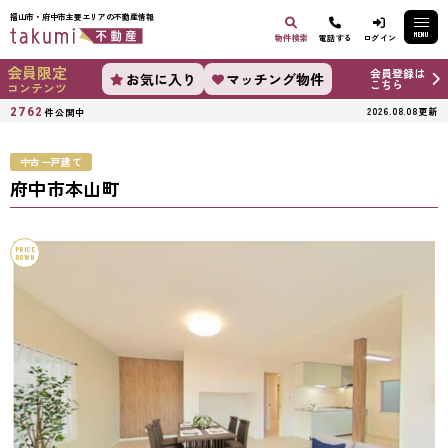
福山市・府中市主要エリアの不動産情報
MENU
物件検索
電話する
ログイン
会員限定
会員登録は
お気に入り
マッチング物件
こちら
コンテンツ
2762
2026.08.08更新
件公開中
中古一戸建て
府中市本山町
PRICE
DOWN