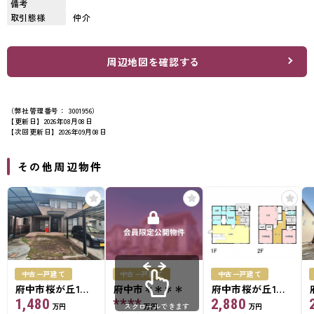
備考
取引態様
仲介
周辺地図を確認する
（弊社管理番号： 3001956）
【更新日】2026年08月08日
【次回更新日】2026年09月08日
その他周辺物件
中古一戸建て
中古一戸建て
中古一戸建て
府中市桜が丘1丁
府中市＊＊＊＊
府中市桜が丘1丁
目
目
1,480
****
2,880
万円
万円
万円
スクロールできます