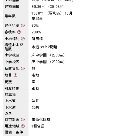
建物面積
99.36㎡ （30.05坪）
1980年 （昭和55） 10月
築年数
築45年
建ぺい率
60%
容積率
200%
土地権利
所有権
構造および
木造 地上2階建
階数
小学校区
府中学園 （2500m）
中学校区
府中学園 （2500m）
私道負担
無
地目
宅地
現況
空
引渡時期
即時
駐車場
上水道
公共
下水道
公共
ガス
都市計画
市街化区域
用途地域
1種住居
設備・条件