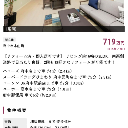
【居間】
719
所在地
万円
府中市本山町
30.05坪
4DK
【リフォーム済・即入居可です】 リビング約16帖の3LDK。南西側
道路で日当たり良好。2階もお好きなリフォームが可能です！
ハローズ 府中店まで車で4分（2.4㎞）
スーパードラッグひまわり 府中元町店まで車で5分（2.5㎞）
ローソン JR府中駅前店まで車で7分（3.0㎞）
ユーホー 高木店まで車で9分（4.0㎞）
府中郵便局 車で6分 (約2.9㎞)
物件概要
交通
JR福塩線 まで 徒歩46分
土地面積
公簿 170.52㎡ （51.58坪）