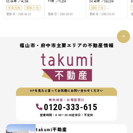
33.64坪
4LDK
**坪
*LDK
34.40坪
3SLDK
3
写真充実
間取り有
間取り有
更新日：2026.06.23
更新日：2026.06.09
更新日：2026.05.20
更
駐車場2台可
築10年以内
南向き
50坪以上
駐車場2台可
4LDK以上
50坪以上
駐車場１台無料
接道6ｍ以上
福山市・府中市主要エリアの不動産情報
上下水道完備
HPを見たと言ってお気軽にお問い合わせください
無料相談・お電話窓口
0120-333-615
営業時間：8:00〜20:00
定休日：不定休
takumi不動産