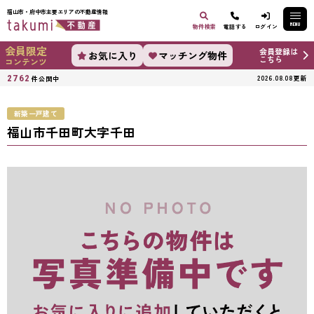
福山市・府中市主要エリアの不動産情報
MENU
物件検索
電話する
ログイン
会員限定
会員登録は
お気に入り
マッチング物件
こちら
コンテンツ
2762
2026.08.08更新
件公開中
新築一戸建て
福山市千田町大字千田