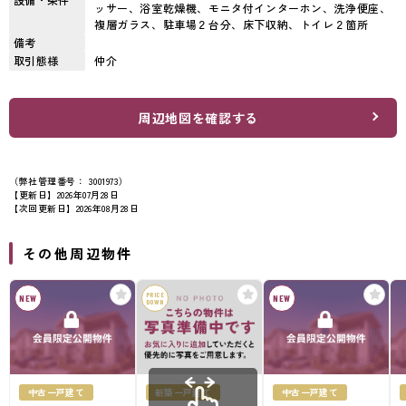
ッサー、浴室乾燥機、モニタ付インターホン、洗浄便座、
複層ガラス、駐車場２台分、床下収納、トイレ２箇所
備考
取引態様
仲介
周辺地図を確認する
（弊社管理番号： 3001973）
【更新日】2026年07月28日
【次回更新日】2026年08月28日
その他周辺物件
PRICE
NEW
NEW
DOWN
中古一戸建て
新築一戸建て
中古一戸建て