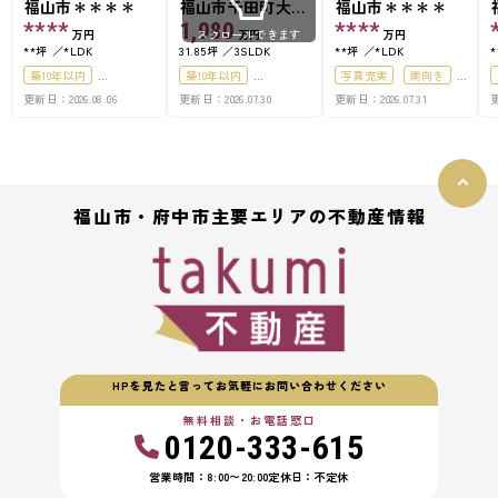
福山市＊＊＊＊
福山市千田町大字
福山市＊＊＊＊
千田1号棟
****
1,980
****
万円
万円
万円
スクロールできます
**坪
*LDK
31.85坪
3SLDK
**坪
*LDK
築10年以内
築10年以内
写真充実
南向き
更新日：2026.08.06
更新日：2026.07.30
更新日：2026.07.31
更
駐車場2台可
50坪以上
駐車場2台可
50坪以上
南面バルコニー
50坪以上
上下水道完備
オール電化
駐車場１台無料
福山市・府中市主要エリアの不動産情報
HPを見たと言ってお気軽にお問い合わせください
無料相談・お電話窓口
0120-333-615
営業時間：8:00〜20:00
定休日：不定休