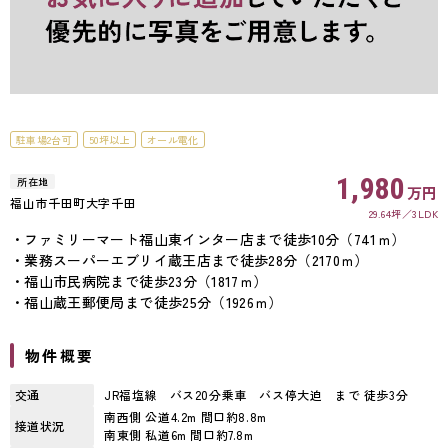
駐車場2台可
50坪以上
オール電化
1,980
所在地
万円
福山市千田町大字千田
29.64坪
3LDK
・ファミリーマート福山東インター店まで徒歩10分（741ｍ）
・業務スーパーエブリイ蔵王店まで徒歩28分（2170ｍ）
・福山市民病院まで徒歩23分（1817ｍ）
・福山蔵王郵便局まで徒歩25分（1926ｍ）
物件概要
交通
JR福塩線 バス20分乗車 バス停大迫 まで 徒歩3分
南西側 公道4.2m 間口約8.8m
接道状況
南東側 私道6m 間口約7.8m