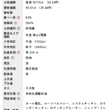
土地面積
実測 167.10㎡ （50.54坪）
建物面積
98.01㎡ （29.64坪）
築年数
建ぺい率
80%
容積率
200%
土地権利
所有権
構造および
木造 地上2階建
階数
小学校区
千田 （1932m）
中学校区
幸千 （3800m）
私道負担
有 304 ㎡
地目
宅地
現況
空
引渡時期
期日指定
駐車場
有
上水道
下水道
ガス
その他
都市計画
市街化調整区域
用途地域
オール電化、ルーフバルコニー、システムキッチン、カウ
ンターキッチン、IHクッキングヒーター、シャンプードレ
設備・条件