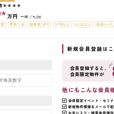
市＊＊＊＊
**
万円
**坪
*LDK
充実
間取り有
駐車場2台可
50坪以上
4LDK以上
接道6ｍ以
場１台無料
ら
新規会員登録は
会員登録すると、
会員限定物件が
他にもこんな会員
会員限定イベント・セミナ
新規物件情報をメールで配
お気に入り・検索条件保存