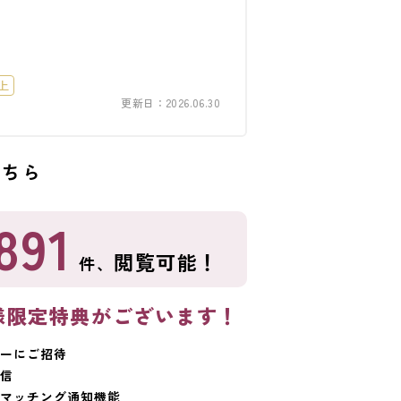
上
更新日：2026.06.30
こちら
891
閲覧可能！
件、
様限定特典がございます！
ーにご招待
信
マッチング通知機能