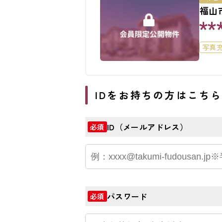
福山
**
写真
駐車
IDをお持ちの方はこち
ID（メールアドレス）
必須
パスワード
必須