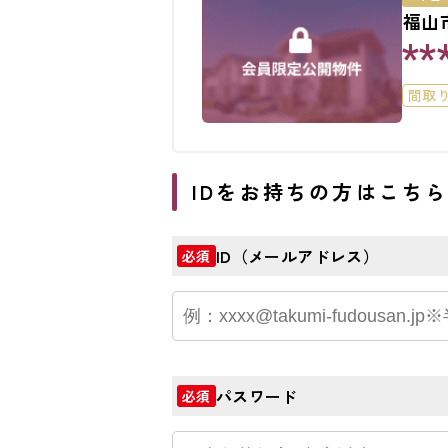
福山
**
間取
IDをお持ちの方はこち
ID（メールアドレス）
必須
パスワード
必須