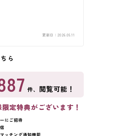
更新日：2026.05.11
こちら
887
閲覧可能！
件、
様限定特典がございます！
ーにご招待
信
マッチング通知機能