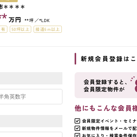
市＊＊＊＊
**
万円
**坪
*LDK
り有
50坪以上
接道6ｍ以上
ら
新規会員登録は
会員登録すると、
会員限定物件が
他にもこんな会員
会員限定イベント・セミナ
新規物件情報をメールで配
お気に入り・検索条件保存