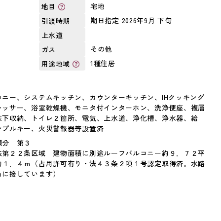
宅地
地目
期日指定 2026年9月 下旬
引渡時期
上水道
その他
ガス
1種住居
用途地域
ニー、システムキッチン、カウンターキッチン、IHクッキング
レッサー、浴室乾燥機、モニタ付インターホン、洗浄便座、複層
床下収納、トイレ２箇所、電気、上水道、浄化槽、浄水器、給
ンプルキー、火災警報器等設置済
頭分 第３
法第２２条区域 建物面積に別途ルーフバルコニー約９．７２平
約１．４ｍ（占用許可有り・法４３条２項１号認定取得済。水路
ｍに接しています）