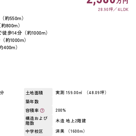
万円
28.90坪
4LDK
約550m）
約800m）
歩14分（約1000m）
約1000m）
400m）
6分
実測 159.00㎡ （48.09坪）
土地面積
築年数
200%
容積率
構造および
木造 地上2階建
階数
済美 （1600m）
中学校区