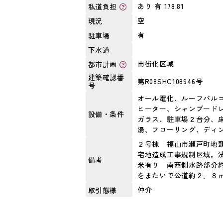
あり 有 178.81
私道負担
空
現況
有
駐車場
下水道
市街化区域
都市計画
建築確認番
第R08SHC108946号
号
オール電化、ルーフバルコ
ヒーター、シャンプード
設備・条件
ガラス、駐車場２台分、
湯、フローリング、ディ
２号棟 福山市瀬戸町地
宅地造成工事規制区域，
備考
米有り 南西側水路部分
をまたいで公道約２．８
仲介
取引態様