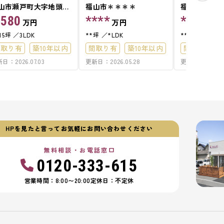
山市瀬戸町大字地頭分
福山市＊＊＊＊
福山市＊＊＊
,580
****
****
万円
万円
万円
.15坪
3LDK
**坪
*LDK
**坪
*LDK
間取り有
築10年以内
間取り有
築10年以内
間取り有
日：2026.07.03
更新日：2026.05.28
更新日：2026.03
車場2台可
駐車場2台可
接道6ｍ以上
LDK以上
接道6ｍ以上
オール電化
HPを見たと言ってお気軽にお問い合わせください
無料相談・お電話窓口
0120-333-615
営業時間：8:00〜20:00
定休日：不定休