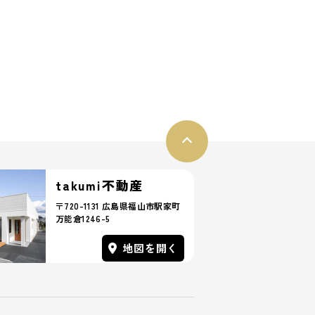
＊
福山市＊＊＊＊
****
万円
**坪
*LDK
50坪以上
.16
更新日：2026.07.04
接道6ｍ以上
takumi不動産
〒720-1131 広島県福山市駅家町
万能倉1246-5
地図を開く