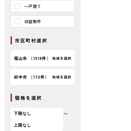
一戸建て
収益物件
市区町村選択
福山市
（
1518件
）
地域を選択
府中市
（
170件
）
地域を選択
【建築プラン例
価格を選択
〜