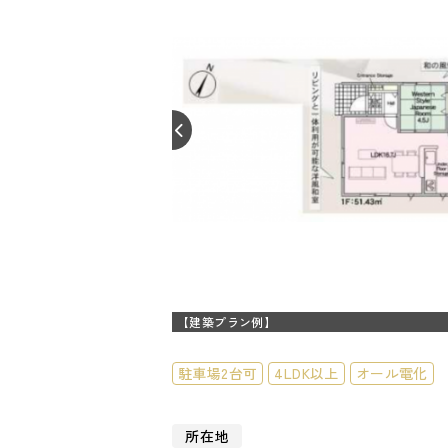
【建築プラン例】
駐車場2台可
4LDK以上
オール電化
所在地