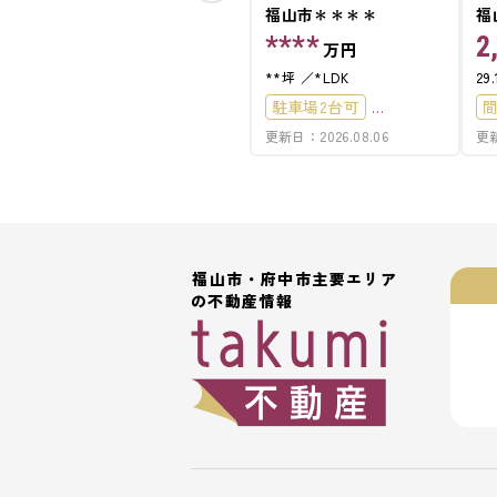
福山市＊＊＊＊
福
3
****
2
万円
**坪
*LDK
29
駐車場2台可
更新日：2026.08.06
更新
50坪以上
4LDK以上
駐
4
福山市・府中市主要エリア
の不動産情報