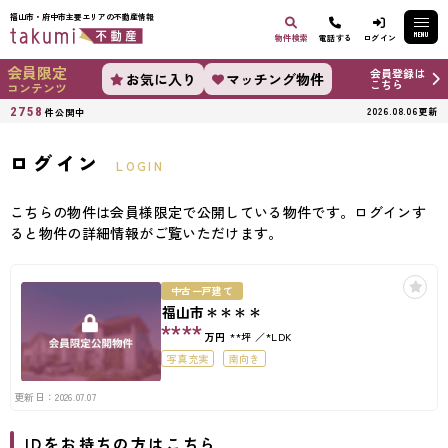
福山市・府中市主要エリアの不動産情報
MENU
物件検索
電話する
ログイン
会員限定
会員登録は
お気に入り
マッチング物件
こちら
コンテンツ
2758
2026.08.06更新
件公開中
ログイン
LOGIN
こちらの物件は会員様限定で公開している物件です。ログインす
ると物件の詳細情報がご覧いただけます。
中古一戸建て
福山市＊＊＊＊
****
万円
**坪
*LDK
写真充実
南向き
更新日：2026.07.07
IDをお持ちの方はこちら