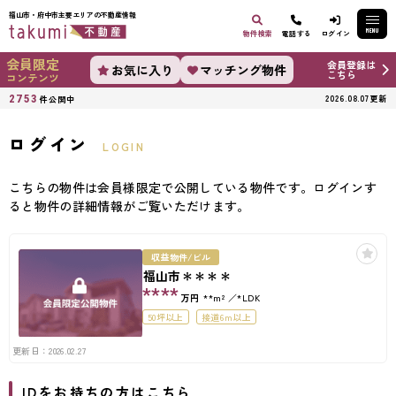
福山市・府中市主要エリアの不動産情報
MENU
物件検索
電話する
ログイン
会員限定
会員登録は
お気に入り
マッチング物件
こちら
コンテンツ
2753
2026.08.07更新
件公開中
ログイン
LOGIN
こちらの物件は会員様限定で公開している物件です。ログインす
ると物件の詳細情報がご覧いただけます。
収益物件/ビル
福山市＊＊＊＊
****
万円
**m²
*LDK
50坪以上
接道6ｍ以上
更新日：2026.02.27
IDをお持ちの方はこちら