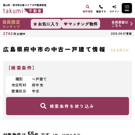
福山市・府中市主要エリアの不動産情報
MENU
物件検索
電話する
ログイン
会員限定
会員登録は
お気に入り
マッチング物件
こちら
コンテンツ
2762
2026.08.07更新
件公開中
広島県府中市の中古一戸建て情報
SEARCH
【検索条件】
種別
一戸建て
市区町村
府中市
建築区分
中古
検索条件を絞り込み
55
対象物件は
件 です