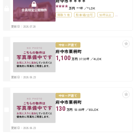
府中市＊＊＊＊
****
万円
**坪
*LDK
間取り有
駐車場2台可
50坪以上
接道6ｍ以上
更新日：2026.07.28
中古一戸建て
府中市栗柄町
1,100
万円
37.32坪
4LDK
更新日：2026.06.23
中古一戸建て
府中市栗柄町
130
万円
53.00坪
6SLDK
更新日：2026.06.23