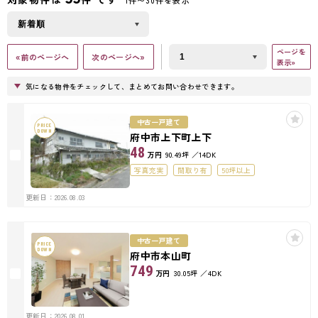
1件〜30件を表示
ページを
«前のページへ
次のページへ»
表示»
気になる物件をチェックして、まとめてお問い合わせできます。
中古一戸建て
PRICE
DOWN
府中市上下町上下
48
万円
90.49坪
14DK
写真充実
間取り有
50坪以上
更新日：2026.08.03
中古一戸建て
PRICE
DOWN
府中市本山町
749
万円
30.05坪
4DK
更新日：2026.08.01