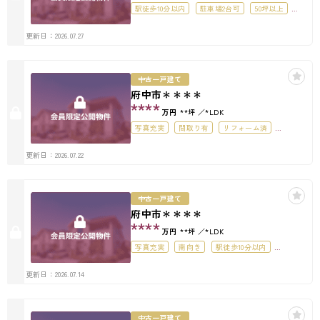
駅徒歩10分以内
駐車場2台可
50坪以上
駐車場１台無料
更新日：2026.07.27
中古一戸建て
府中市＊＊＊＊
****
万円
**坪
*LDK
写真充実
間取り有
リフォーム済
駐車場2台可
50坪以上
オール電化
更新日：2026.07.22
中古一戸建て
府中市＊＊＊＊
****
万円
**坪
*LDK
写真充実
南向き
駅徒歩10分以内
4LDK以上
バリアフリー
オール電化
更新日：2026.07.14
オール電化住宅
中古一戸建て