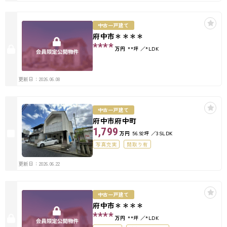
中古一戸建て
府中市＊＊＊＊
****
万円
**坪
*LDK
更新日：2026.06.08
中古一戸建て
府中市府中町
1,799
万円
56.92坪
3SLDK
写真充実
間取り有
更新日：2026.06.22
中古一戸建て
府中市＊＊＊＊
****
万円
**坪
*LDK