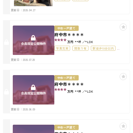
更新日：2026.04.27
中古一戸建て
府中市＊＊＊＊
****
万円
**坪
*LDK
写真充実
間取り有
駅徒歩10分以内
駐車場１台無料
更新日：2026.07.28
中古一戸建て
府中市＊＊＊＊
****
万円
**坪
*LDK
更新日：2026.06.09
中古一戸建て