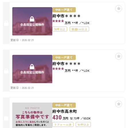
中古一戸建て
府中市＊＊＊＊
****
万円
**坪
*LDK
50坪以上
接道6ｍ以上
更新日：2026.02.21
中古一戸建て
府中市＊＊＊＊
****
万円
**坪
*LDK
更新日：2026.02.21
中古一戸建て
府中市高木町
430
万円
52.73坪
6SDK
リフォーム済
50坪以上