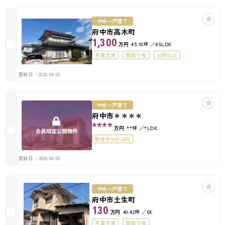
中古一戸建て
府中市高木町
1,300
万円
45.10坪
4SLDK
写真充実
間取り有
50坪以上
更新日：2026.04.03
中古一戸建て
府中市＊＊＊＊
****
万円
**坪
*LDK
駅徒歩10分以内
更新日：2026.04.02
中古一戸建て
府中市土生町
130
万円
40.42坪
6K
写真充実
間取り有