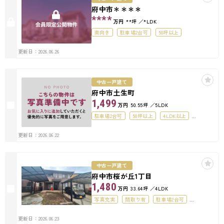
府中市＊＊＊＊
****
万円
**坪
*LDK
南向き
駐車場2台可
50坪以上
更新日：2026.06.26
中古一戸建て
府中市土生町
1,499
万円
50.55坪
5LDK
駐車場2台可
50坪以上
4LDK以上
駐車場１台無料
更新日：2026.06.22
中古一戸建て
府中市桜が丘1丁目
1,480
万円
33.64坪
4LDK
写真充実
間取り有
駐車場2台可
50坪以上
4LDK以上
駐車場１台無料
更新日：2026.06.23