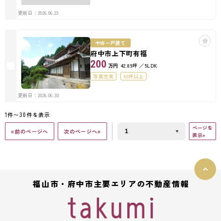
更新日：2026.06.23
中古一戸建て
府中市上下町有福
200
万円
42.89坪
5LDK
写真充実
50坪以上
更新日：2026.06.30
1件〜30件を表示
ページを
«前のページへ
次のページへ»
表示»
福山市・府中市主要エリアの不動産情報