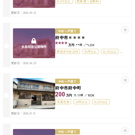
4LDK以上
駐車場１台無料
更新日：2026.05.12
中古一戸建て
府中市＊＊＊＊
****
万円
**坪
*LDK
駅徒歩10分以内
50坪以上
4LDK以上
駐車場１台無料
更新日：2026.04.25
中古一戸建て
府中市府中町
200
万円
71.11坪
10DK
写真充実
50坪以上
4LDK以上
更新日：2026.07.13
中古一戸建て