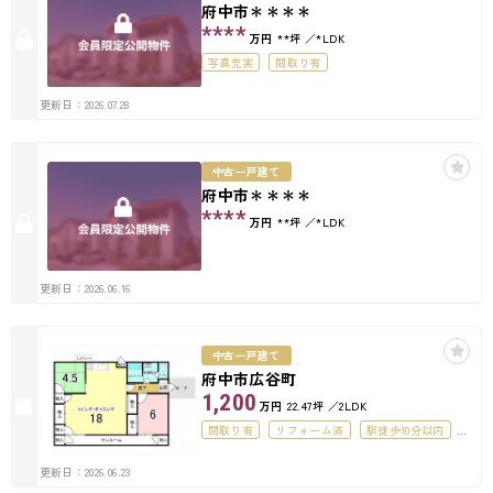
府中市＊＊＊＊
****
万円
**坪
*LDK
写真充実
間取り有
更新日：2026.07.28
中古一戸建て
府中市＊＊＊＊
****
万円
**坪
*LDK
更新日：2026.06.16
中古一戸建て
府中市広谷町
1,200
万円
22.47坪
2LDK
間取り有
リフォーム済
駅徒歩10分以内
50坪以上
オール電化
更新日：2026.06.23