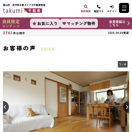
福山市・府中市主要エリアの不動産情報
MENU
物件検索
電話する
ログイン
会員限定
会員登録は
お気に入り
マッチング物件
こちら
コンテンツ
2762
2026.08.08更新
件公開中
お客様の声
VOICE
1
/4