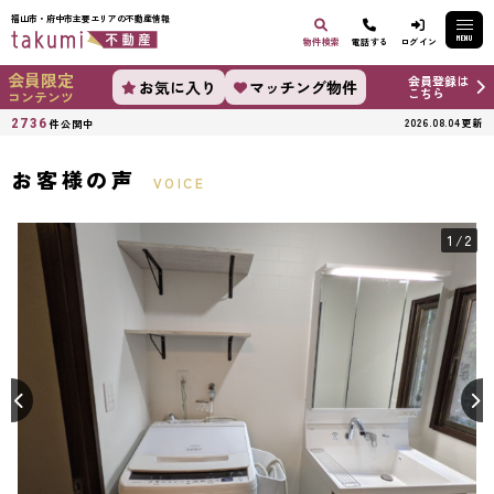
福山市・府中市主要エリアの不動産情報
MENU
物件検索
電話する
ログイン
会員限定
会員登録は
お気に入り
マッチング物件
こちら
コンテンツ
2736
2026.08.04更新
件公開中
お客様の声
VOICE
1
/2